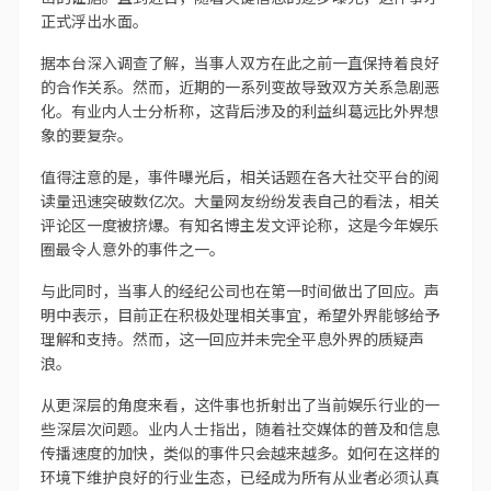
正式浮出水面。
据本台深入调查了解，当事人双方在此之前一直保持着良好
的合作关系。然而，近期的一系列变故导致双方关系急剧恶
化。有业内人士分析称，这背后涉及的利益纠葛远比外界想
象的要复杂。
值得注意的是，事件曝光后，相关话题在各大社交平台的阅
读量迅速突破数亿次。大量网友纷纷发表自己的看法，相关
评论区一度被挤爆。有知名博主发文评论称，这是今年娱乐
圈最令人意外的事件之一。
与此同时，当事人的经纪公司也在第一时间做出了回应。声
明中表示，目前正在积极处理相关事宜，希望外界能够给予
理解和支持。然而，这一回应并未完全平息外界的质疑声
浪。
从更深层的角度来看，这件事也折射出了当前娱乐行业的一
些深层次问题。业内人士指出，随着社交媒体的普及和信息
传播速度的加快，类似的事件只会越来越多。如何在这样的
环境下维护良好的行业生态，已经成为所有从业者必须认真