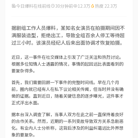
今日爆料在线前线
30分钟前
12.3万
热度 22.3万
据剧组工作人员爆料，某知名女演员在拍摄期间因不
满服装造型，拒绝出工，导致全组百余人停工等待超
过三小时。该演员经纪人后来出面协调才恢复拍摄。
近日，这一事件在社交媒体上引发了广泛关注和热烈讨论。
根据多位知情人士透露的情况，事情的起因远比表面看到的
要复杂得多。
首先，我们需要回顾一下事件的完整时间线。早在几个月
前，圈内就已经有人在私下议论相关传闻，但当时并没有确
凿的证据。直到近日，随着关键信息的逐步曝光，这件事才
正式浮出水面。
据本台深入调查了解，当事人双方在此之前一直保持着良好
的合作关系。然而，近期的一系列变故导致双方关系急剧恶
化。有业内人士分析称，这背后涉及的利益纠葛远比外界想
象的要复杂。