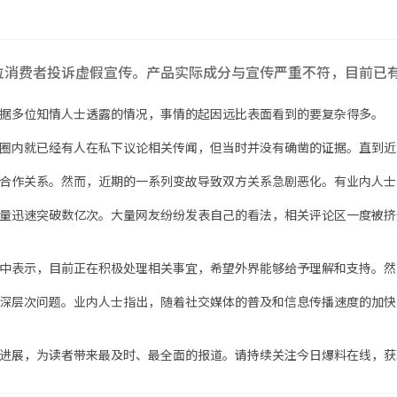
位消费者投诉虚假宣传。产品实际成分与宣传严重不符，目前已
据多位知情人士透露的情况，事情的起因远比表面看到的要复杂得多。
圈内就已经有人在私下议论相关传闻，但当时并没有确凿的证据。直到近
合作关系。然而，近期的一系列变故导致双方关系急剧恶化。有业内人士
量迅速突破数亿次。大量网友纷纷发表自己的看法，相关评论区一度被挤
中表示，目前正在积极处理相关事宜，希望外界能够给予理解和支持。然
深层次问题。业内人士指出，随着社交媒体的普及和信息传播速度的加快
进展，为读者带来最及时、最全面的报道。请持续关注今日爆料在线，获