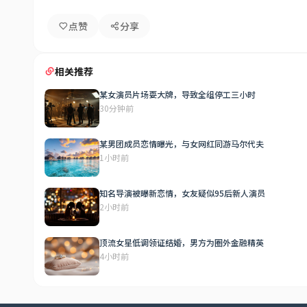
点赞
分享
相关推荐
某女演员片场耍大牌，导致全组停工三小时
30分钟前
某男团成员恋情曝光，与女网红同游马尔代夫
1小时前
知名导演被曝新恋情，女友疑似95后新人演员
2小时前
顶流女星低调领证结婚，男方为圈外金融精英
4小时前