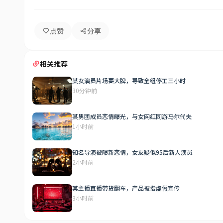
点赞
分享
相关推荐
某女演员片场耍大牌，导致全组停工三小时
30分钟前
某男团成员恋情曝光，与女网红同游马尔代夫
1小时前
知名导演被曝新恋情，女友疑似95后新人演员
2小时前
某主播直播带货翻车，产品被指虚假宣传
3小时前