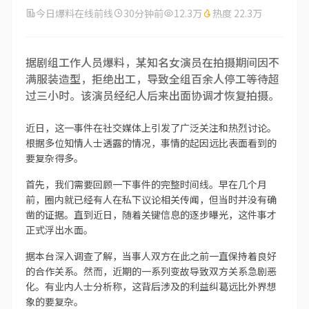
今日爆料在线前线
30分钟前
12.3万
热度 22.3万
据剧组工作人员爆料，某知名女演员在拍摄期间因不
满服装造型，拒绝出工，导致全组百余人停工等待超
过三小时。该演员经纪人后来出面协调才恢复拍摄。
近日，这一事件在社交媒体上引发了广泛关注和热烈讨论。
根据多位知情人士透露的情况，事情的起因远比表面看到的
要复杂得多。
首先，我们需要回顾一下事件的完整时间线。早在几个月
前，圈内就已经有人在私下议论相关传闻，但当时并没有确
凿的证据。直到近日，随着关键信息的逐步曝光，这件事才
正式浮出水面。
据本台深入调查了解，当事人双方在此之前一直保持着良好
的合作关系。然而，近期的一系列变故导致双方关系急剧恶
化。有业内人士分析称，这背后涉及的利益纠葛远比外界想
象的要复杂。