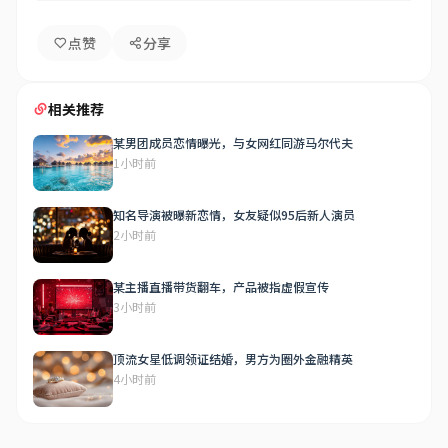
点赞
分享
相关推荐
某男团成员恋情曝光，与女网红同游马尔代夫
1小时前
知名导演被曝新恋情，女友疑似95后新人演员
2小时前
某主播直播带货翻车，产品被指虚假宣传
3小时前
顶流女星低调领证结婚，男方为圈外金融精英
4小时前