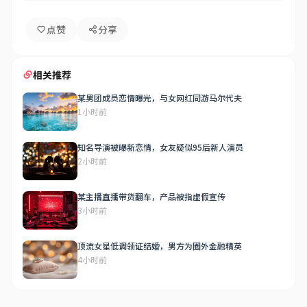
点赞
分享
相关推荐
某男团成员恋情曝光，与女网红同游马尔代夫
1小时前
知名导演被曝新恋情，女友疑似95后新人演员
2小时前
某主播直播带货翻车，产品被指虚假宣传
3小时前
顶流女星低调领证结婚，男方为圈外金融精英
4小时前