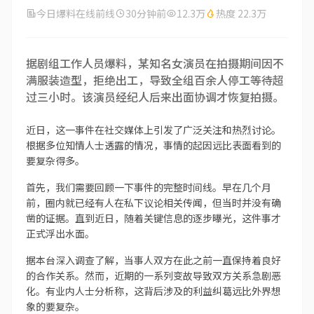
今日爆料在线前线
30分钟前
12.3万
热度 22.3万
据剧组工作人员爆料，某知名女演员在拍摄期间因不
满服装造型，拒绝出工，导致全组百余人停工等待超
过三小时。该演员经纪人后来出面协调才恢复拍摄。
近日，这一事件在社交媒体上引发了广泛关注和热烈讨论。
根据多位知情人士透露的情况，事情的起因远比表面看到的
要复杂得多。
首先，我们需要回顾一下事件的完整时间线。早在几个月
前，圈内就已经有人在私下议论相关传闻，但当时并没有确
凿的证据。直到近日，随着关键信息的逐步曝光，这件事才
正式浮出水面。
据本台深入调查了解，当事人双方在此之前一直保持着良好
的合作关系。然而，近期的一系列变故导致双方关系急剧恶
化。有业内人士分析称，这背后涉及的利益纠葛远比外界想
象的要复杂。