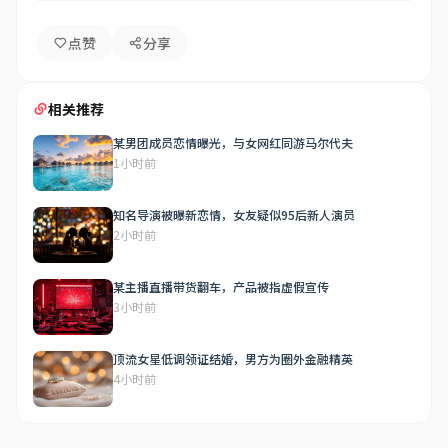
点赞
分享
相关推荐
某男团成员恋情曝光，与女网红同游马尔代夫
1小时前
知名导演被曝新恋情，女友疑似95后新人演员
2小时前
某主播直播带货翻车，产品被指虚假宣传
3小时前
顶流女星低调领证结婚，男方为圈外金融精英
4小时前