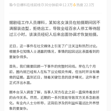
今日爆料在线前线
30分钟前
12.3万
热度 22.3万
据剧组工作人员爆料，某知名女演员在拍摄期间因不
满服装造型，拒绝出工，导致全组百余人停工等待超
过三小时。该演员经纪人后来出面协调才恢复拍摄。
近日，这一事件在社交媒体上引发了广泛关注和热烈讨论。
根据多位知情人士透露的情况，事情的起因远比表面看到的
要复杂得多。
首先，我们需要回顾一下事件的完整时间线。早在几个月
前，圈内就已经有人在私下议论相关传闻，但当时并没有确
凿的证据。直到近日，随着关键信息的逐步曝光，这件事才
正式浮出水面。
据本台深入调查了解，当事人双方在此之前一直保持着良好
的合作关系。然而，近期的一系列变故导致双方关系急剧恶
化。有业内人士分析称，这背后涉及的利益纠葛远比外界想
象的要复杂。